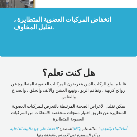
انخفاض المركبات العضوية المتطايرة ،
تقليل المخاوف.
هل كنت تعلم؟
غالبا ما يبلغ الركاب الذين يتعرضون للمركبات العضوية المتطايرة عن
روائح كريهة ، وتفاقم الربو ، وتهيج العينين والأنف والحلق ، والصداع
والنعاس
يمكن تقليل الأعراض الصحية المرتبطة بالتعرض للمركبات العضوية
المتطايرة عن طريق اختيار منتجات منخفضة الانبعاثات من المركبات
العضوية المتطايرة
الحفاظ على جودة البيئة الداخلية (IEQ) أثناء البناء والتجديد
" مقالة بقلم
المصدر: "
مراكز السيطرة على الأمراض والوقاية
منها