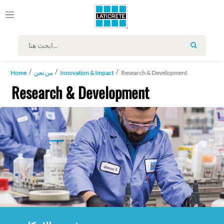
SEARCH
Research & Development
Innovation & Impact
من نحن
Home
Research & Development