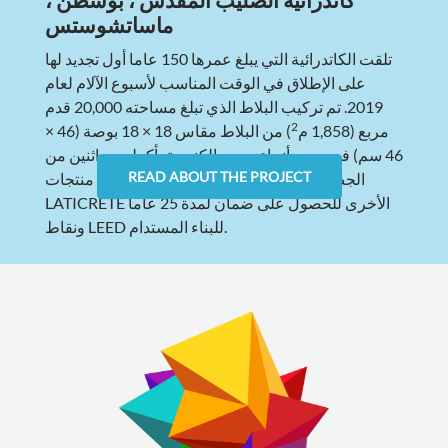
ماساتشوستس
تلقت الكاتدرائية التي يبلغ عمرها 150 عاما أول تجديد لها
على الإطلاق في الوقت المناسب لأسبوع الآلام لعام
2019. تم تركيب البلاط الذي تبلغ مساحته 20,000 قدم
2
مربع (1,858 م
) من البلاط مقاس 18 × 18 بوصة (46 ×
46 سم) في جميع أنحاء صحن الكنيسة بأكمله مع اثنين من
READ ABOUT THE PROJECT
الجص سريع الإعداد بالإضافة إلى العديد من منتجات
LATICRETE الأخرى للحصول على ضمان لمدة 25 عاما
ونقاط LEED للبناء المستدام.