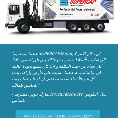
"عندما تم تقديم SUPERCAP® لي ، كان الأمر لا يحتاج
إلى تفكير ، لأنه # 1 خفض جدولنا الزمني إلى النصف ، # 2
كان فعالا من حيث التكلفة و # 3 كان يتمتع بجودة عالية.
في نهاية المهمة عندما مشيت على الأرض وأراها ، بدت
كل هذه الأشياء صحيحة ، أعني أن لدينا وضعا مربحا
للجانبين للمالك "
- مارك جونز ، مشرف. Structuretone SW ، سان أنطونيو
، تكساس
PERFECTLY FLAT FLOORS. DELIVERED.™