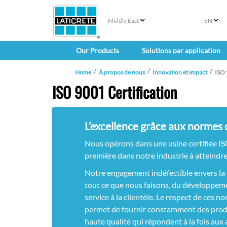
Middle East
EN
Our Products
Solutions par application
Home
À propos de nous
Innovation et impact
ISO 
ISO 9001 Certification
L’excellence grâce aux normes 
Nous opérons dans une usine certifiée IS
première dans notre industrie à atteindr
Notre engagement indéfectible envers la 
tout ce que nous faisons, du développem
service à la clientèle. Le respect de ces 
permet de fournir constamment des produ
haute qualité qui répondent à la fois aux 