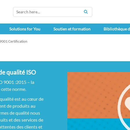
SEARCH
Solutions for You
Soutien et formation
Bibliothèque 
9001 Certification
de qualité ISO
O 9001 :2015 – la
e cette norme.
qualité est au cœur de
ent de produits au
normes de qualité nous
its et des services de
attentes des clients et